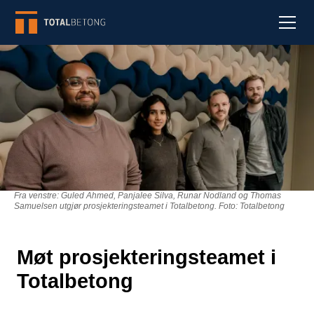
Fra venstre: Guled Ahmed, Panjalee Silva, Runar Nodland og Thomas
Samuelsen utgjør prosjekteringsteamet i Totalbetong. Foto: Totalbetong
Møt prosjekteringsteamet i
Totalbetong