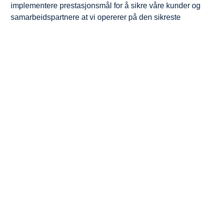
implementere prestasjonsmål for å sikre våre kunder og
samarbeidspartnere at vi opererer på den sikreste
måten.
Vi:
- Gjennomfører årlige vedtatte forbedringsaktiviteter for å
understøtte virksomhetens overordnede mål
- Utfører jevnlige målinger av kunde- og
medarbeidertilfredshet og benytter resultatene av disse i
vårt kontinuerlige forbedringsarbeid
- Sikrer at vi selv og våre underentreprenører holder et
tilfredsstillende kvalitetsnivå
- Utvikler styringssystemet for å sikre:
- sikker, pålitelig og effektiv drift
- at vi overholder alle lover, interne og eksterne krav
- etterlevelse av våre verdier og kjerneprosesser
- sikrer kompetanseutvikling, erfaringsoverføring og
kontinuerlig læring
- at vi forbedrer kvalitetsnivået og minimere feil